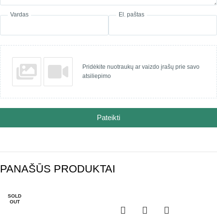
Vardas
El. paštas
Pridėkite nuotraukų ar vaizdo įrašų prie savo
atsiliepimo
Pateikti
PANAŠŪS PRODUKTAI
SOLD
-30%
OUT