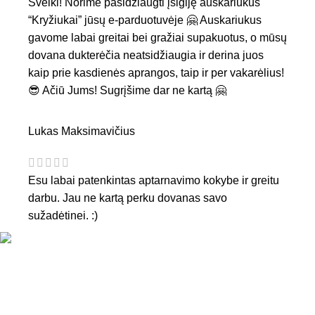
Sveiki! Norime pasidžiaugti įsigiję auskariukus
“Kryžiukai” jūsų e-parduotuvėje 🤗 Auskariukus
gavome labai greitai bei gražiai supakuotus, o mūsų
dovana dukterėčia neatsidžiaugia ir derina juos
kaip prie kasdienės aprangos, taip ir per vakarėlius!
😎 Ačiū Jums! Sugrįšime dar ne kartą 🤗
Lukas Maksimavičius
Esu labai patenkintas aptarnavimo kokybe ir greitu
darbu. Jau ne kartą perku dovanas savo
sužadėtinei. :)