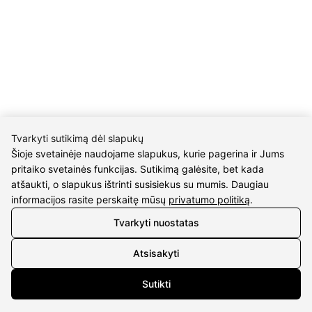
KONTAKTAI
Tel. nr.:
+37061588580
El. paštas:
info@diaura.lt
M.K.Čiurlionio g. 50
P/C Aidas “Diaura” Druskininkai
Tvarkyti sutikimą dėl slapukų
Šioje svetainėje naudojame slapukus, kurie pagerina ir Jums
REKVIZITAI
pritaiko svetainės funkcijas. Sutikimą galėsite, bet kada
atšaukti, o slapukus ištrinti susisiekus su mumis. Daugiau
UAB Eidvina
informacijos rasite perskaitę mūsų
privatumo politiką
.
Įm.kodas 304176340
Tvarkyti nuostatas
Gailiūnų g. 45, Druskininkai
INFORMACIJA
Atsisakyti
Pristatymas
Sutikti
Grąžinimo taisyklės