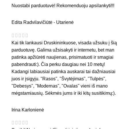
Nuostabi parduotuvė! Rekomenduoju apsilankyti!!!
Edita Radvilavičiūtė - Utarienė
Kai tik lankausi Druskininkuose, visada užsuku į šią
parduotuvę. Galima užsisakyti ir internetu, bet man
patinka apžiūrėti naujienas, prisimatuoti ir smagiai
pabendrauti:). Čia perku daugiau nei 10 metų!
Kadangi labiausiai patinka auskarai tai dažniausiai
juos ir įsigyju. "Rasos", "Švytėjimas", "Tulpės",
"Debesys", "Modernas", "Ovalas" vieni iš mano
mėgstamiausių. Sėkmės jums ir iki kitų susitikimų:).
Irina Karlonienė