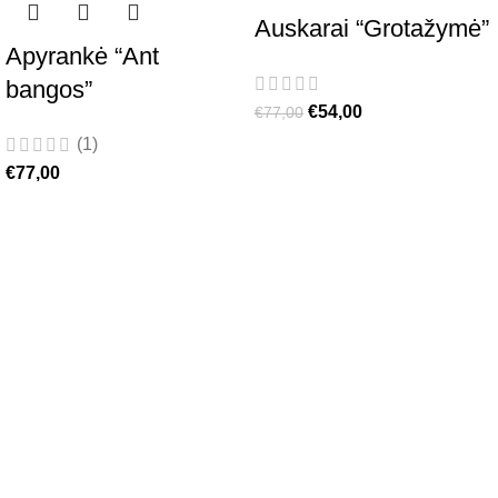
Auskarai “Grotažymė”
Apyrankė “Ant
bangos”
€
54,00
€
77,00
(1)
€
77,00