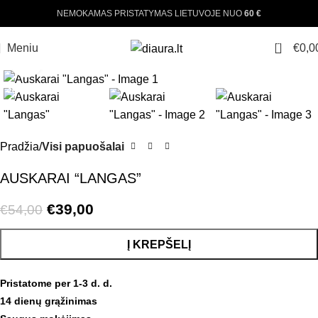
NEMOKAMAS PRISTATYMAS LIETUVOJE NUO
60 €
0
Meniu
€
0,0
Padinti nuotrauką
-28%
Pradžia
Visi papuošalai
AUSKARAI “LANGAS”
€
39,00
€
54,00
Į KREPŠELĮ
Pristatome per 1-3 d. d.
14 dienų grąžinimas