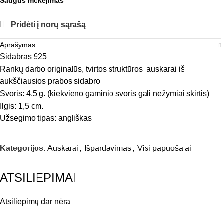
Saugus mokėjimas
Pridėti į norų sąrašą
Aprašymas
Sidabras 925
Rankų darbo originalūs, tvirtos struktūros auskarai iš
aukščiausios prabos sidabro
Svoris: 4,5 g. (kiekvieno gaminio svoris gali nežymiai skirtis)
Ilgis: 1,5 cm.
Užsegimo tipas: angliškas
Kategorijos:
Auskarai
,
Išpardavimas
,
Visi papuošalai
ATSILIEPIMAI
Atsiliepimų dar nėra