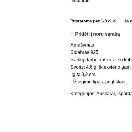
Neturime
Pristatome per 1-3 d. d.
14 
Pridėti į norų sąrašą
Aprašymas
Sidabras 925
Rankų darbo auskarai su kab
Svoris: 4,6 g. (kiekvieno gamin
Ilgis: 3,2 cm.
Užsegimo tipas: angliškas
Kategorijos:
Auskarai
,
Išpard