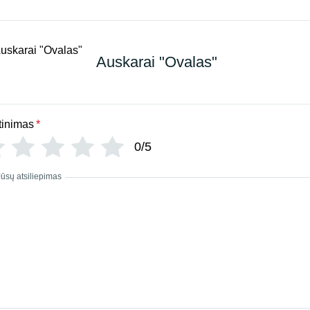
Auskarai "Ovalas"
tinimas
*
0/5
Jūsų atsiliepimas