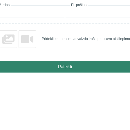
Vardas
El. paštas
Pridėkite nuotraukų ar vaizdo įrašų prie savo atsiliepimo
Pateikti