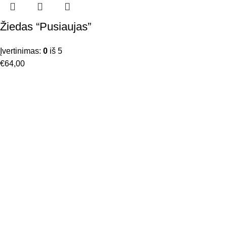
Žiedas “Pusiaujas”
Įvertinimas:
0
iš 5
€
64,00