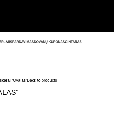
ERLAI
IŠPARDAVIMAS
DOVANŲ KUPONAS
GINTARAS
skarai “Ovalas”
Back to products
ALAS”