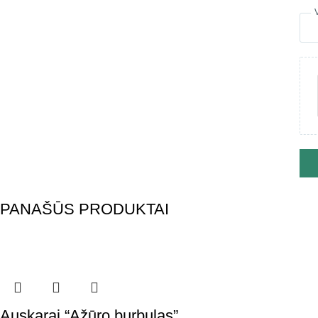
PANAŠŪS PRODUKTAI
Auskarai “Ažūro burbulas”