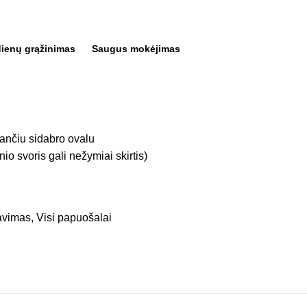
dienų grąžinimas
Saugus mokėjimas
ančiu sidabro ovalu
io svoris gali nežymiai skirtis)
avimas
,
Visi papuošalai