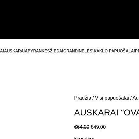
SUSISIEKITE SU MUMIS
+37061588580
NEMOKAMAS PRISTATYMAS LIETUVOJE NUO
60 €
AI
AUSKARAI
APYRANKĖS
ŽIEDAI
GRANDINĖLĖS\KAKLO PAPUOŠALAI
P
Pradžia
Visi papuošalai
Au
AUSKARAI “OV
€
64,00
€
49,00