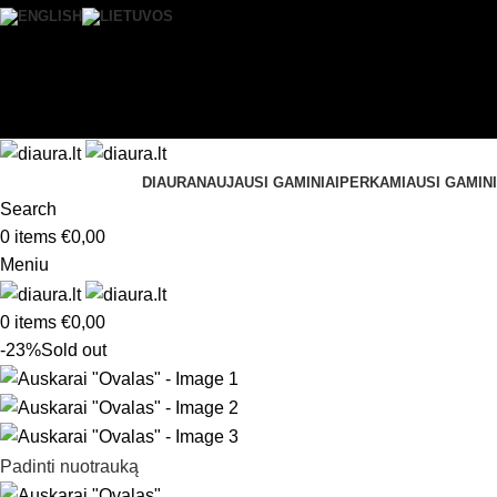
0
Norų sąrašas
Prisijungti / Registruotis
DIAURA
NAUJAUSI GAMINIAI
PERKAMIAUSI GAMINI
Search
0
items
€
0,00
Meniu
0
items
€
0,00
-23%
Sold out
Padinti nuotrauką