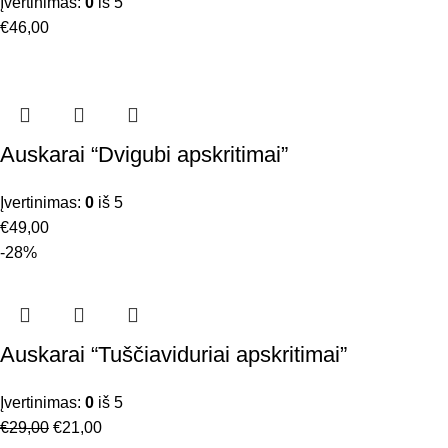
Įvertinimas:
0
iš 5
€
46,00
Auskarai “Dvigubi apskritimai”
Įvertinimas:
0
iš 5
€
49,00
-28%
Auskarai “Tuščiaviduriai apskritimai”
Įvertinimas:
0
iš 5
€
29,00
€
21,00