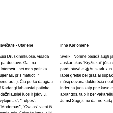
avičiūtė - Utarienė
Irina Karlonienė
kausi Druskininkuose, visada
Sveiki! Norime pasidžiaugti įs
ą parduotuvę. Galima
auskariukus “Kryžiukai” jūsų 
r internetu, bet man patinka
parduotuvėje 🤗 Auskariuku
ujienas, prisimatuoti ir
labai greitai bei gražiai supa
endrauti:). Čia perku daugiau
mūsų dovana dukterėčia neat
! Kadangi labiausiai patinka
ir derina juos kaip prie kasdi
 dažniausiai juos ir įsigyju.
aprangos, taip ir per vakarėli
vytėjimas", "Tulpės",
Jums! Sugrįšime dar ne kartą
"Modernas", "Ovalas" vieni iš