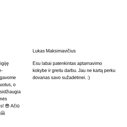
Lukas Maksimavičius
igiję
Esu labai patenkintas aptarnavimo
e-
kokybe ir greitu darbu. Jau ne kartą perku
s gavome
dovanas savo sužadėtinei. :)
kuotus, o
sidžiaugia
enės
us! 😎 Ačiū
 🤗