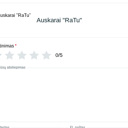
Auskarai "RaTu"
tinimas
*
0/5
Jūsų atsiliepimas
Vardas
El. paštas