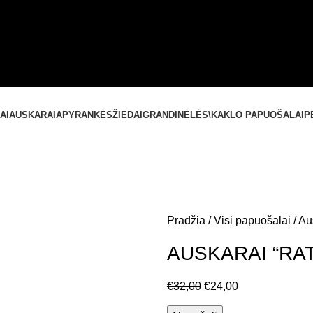
SUSISIEKITE SU MUMIS
+37061588580
NEMOKAMAS PRISTATYMAS LIETUVOJE NUO
60 €
AI
AUSKARAI
APYRANKĖS
ŽIEDAI
GRANDINĖLĖS\KAKLO PAPUOŠALAI
P
Pradžia
Visi papuošalai
Au
AUSKARAI “RA
€
32,00
€
24,00