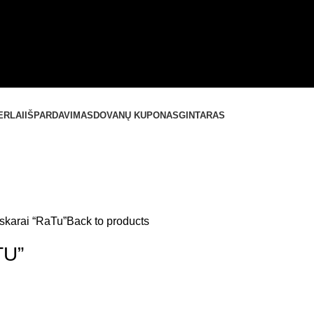
ERLAI
IŠPARDAVIMAS
DOVANŲ KUPONAS
GINTARAS
skarai “RaTu”
Back to products
TU”