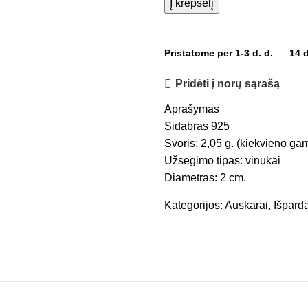
Į krepšelį
Pristatome per 1-3 d. d.
14 
Pridėti į norų sąrašą
Aprašymas
Sidabras 925
Svoris: 2,05 g. (kiekvieno gam
Užsegimo tipas: vinukai
Diametras: 2 cm.
Kategorijos:
Auskarai
,
Išpard