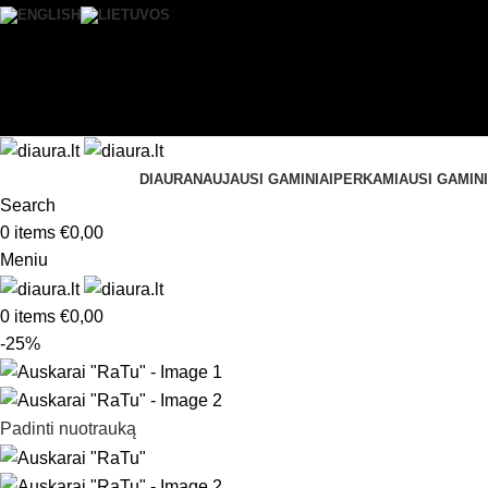
0
Norų sąrašas
Prisijungti / Registruotis
DIAURA
NAUJAUSI GAMINIAI
PERKAMIAUSI GAMINI
Search
0
items
€
0,00
Meniu
0
items
€
0,00
-25%
Padinti nuotrauką