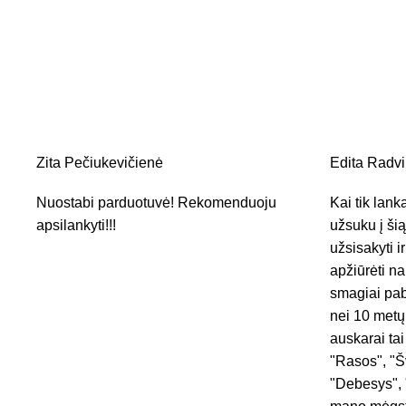
Zita Pečiukevičienė
Edita Radvil
Nuostabi parduotuvė! Rekomenduoju
Kai tik lan
apsilankyti!!!
užsuku į ši
užsisakyti i
apžiūrėti na
smagiai pab
nei 10 metų
auskarai tai
"Rasos", "Š
"Debesys", 