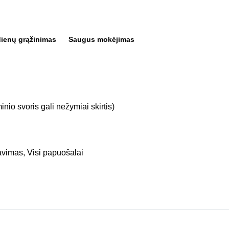
dienų grąžinimas
Saugus mokėjimas
inio svoris gali nežymiai skirtis)
avimas
,
Visi papuošalai