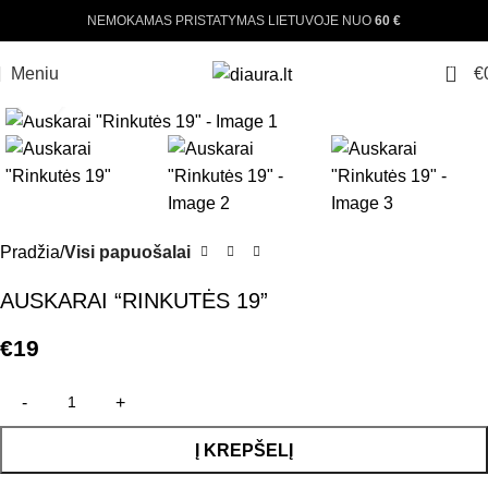
NEMOKAMAS PRISTATYMAS LIETUVOJE NUO
60 €
0
Meniu
€
Padinti nuotrauką
Pradžia
Visi papuošalai
AUSKARAI “RINKUTĖS 19”
€
19
Į KREPŠELĮ