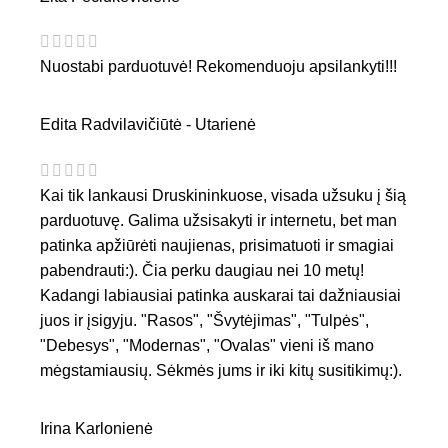
Nuostabi parduotuvė! Rekomenduoju apsilankyti!!!
Edita Radvilavičiūtė - Utarienė
Kai tik lankausi Druskininkuose, visada užsuku į šią
parduotuvę. Galima užsisakyti ir internetu, bet man
patinka apžiūrėti naujienas, prisimatuoti ir smagiai
pabendrauti:). Čia perku daugiau nei 10 metų!
Kadangi labiausiai patinka auskarai tai dažniausiai
juos ir įsigyju. "Rasos", "Švytėjimas", "Tulpės",
"Debesys", "Modernas", "Ovalas" vieni iš mano
mėgstamiausių. Sėkmės jums ir iki kitų susitikimų:).
Irina Karlonienė