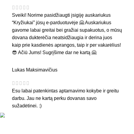
Sveiki! Norime pasidžiaugti įsigiję auskariukus
“Kryžiukai” jūsų e-parduotuvėje 🤗 Auskariukus
gavome labai greitai bei gražiai supakuotus, o mūsų
dovana dukterėčia neatsidžiaugia ir derina juos
kaip prie kasdienės aprangos, taip ir per vakarėlius!
😎 Ačiū Jums! Sugrįšime dar ne kartą 🤗
Lukas Maksimavičius
Esu labai patenkintas aptarnavimo kokybe ir greitu
darbu. Jau ne kartą perku dovanas savo
sužadėtinei. :)