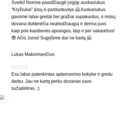
Sveiki! Norime pasidžiaugti įsigiję auskariukus
“Kryžiukai” jūsų e-parduotuvėje 🤗 Auskariukus
gavome labai greitai bei gražiai supakuotus, o mūsų
dovana dukterėčia neatsidžiaugia ir derina juos
kaip prie kasdienės aprangos, taip ir per vakarėlius!
😎 Ačiū Jums! Sugrįšime dar ne kartą 🤗
Lukas Maksimavičius
Esu labai patenkintas aptarnavimo kokybe ir greitu
darbu. Jau ne kartą perku dovanas savo
sužadėtinei. :)