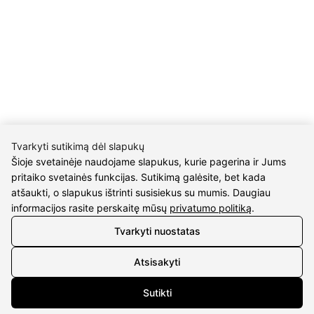
KONTAKTAI
Tel. nr.:
+37061588580
El. paštas:
info@diaura.lt
M.K.Čiurlionio g. 50
P/C Aidas “Diaura” Druskininkai
Tvarkyti sutikimą dėl slapukų
Šioje svetainėje naudojame slapukus, kurie pagerina ir Jums
REKVIZITAI
pritaiko svetainės funkcijas. Sutikimą galėsite, bet kada
atšaukti, o slapukus ištrinti susisiekus su mumis. Daugiau
UAB Eidvina
informacijos rasite perskaitę mūsų
privatumo politiką
.
Įm.kodas 304176340
Gailiūnų g. 45, Druskininkai
Tvarkyti nuostatas
INFORMACIJA
Atsisakyti
Pristatymas
Sutikti
Grąžinimo taisyklės