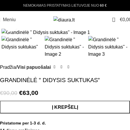
NEMOKAMAS PRISTATYMAS LIETUVOJE NUO
60 €
0
Meniu
€
0,0
Padinti nuotrauką
-30%
Pradžia
Visi papuošalai
GRANDINĖLĖ ” DIDYSIS SUKTUKAS”
€
63,00
€
90,00
Į KREPŠELĮ
Pristatome per 1-3 d. d.