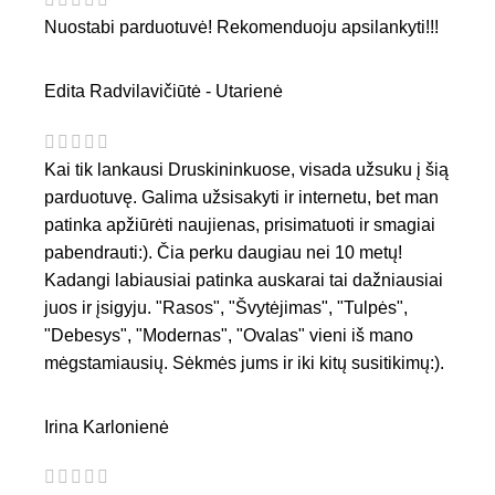
Nuostabi parduotuvė! Rekomenduoju apsilankyti!!!
Edita Radvilavičiūtė - Utarienė
Kai tik lankausi Druskininkuose, visada užsuku į šią
parduotuvę. Galima užsisakyti ir internetu, bet man
patinka apžiūrėti naujienas, prisimatuoti ir smagiai
pabendrauti:). Čia perku daugiau nei 10 metų!
Kadangi labiausiai patinka auskarai tai dažniausiai
juos ir įsigyju. "Rasos", "Švytėjimas", "Tulpės",
"Debesys", "Modernas", "Ovalas" vieni iš mano
mėgstamiausių. Sėkmės jums ir iki kitų susitikimų:).
Irina Karlonienė