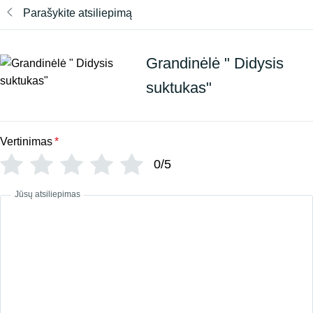
Parašykite atsiliepimą
Grandinėlė " Didysis
suktukas"
Vertinimas
*
0/5
Jūsų atsiliepimas