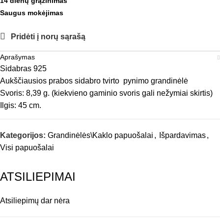
14 dienų grąžinimas
Saugus mokėjimas
Pridėti į norų sąrašą
Aprašymas
Sidabras 925
Aukščiausios prabos sidabro tvirto pynimo grandinėlė
Svoris: 8,39 g. (kiekvieno gaminio svoris gali nežymiai skirtis)
Ilgis: 45 cm.
Kategorijos:
Grandinėlės\Kaklo papuošalai
,
Išpardavimas
,
Visi papuošalai
ATSILIEPIMAI
Atsiliepimų dar nėra