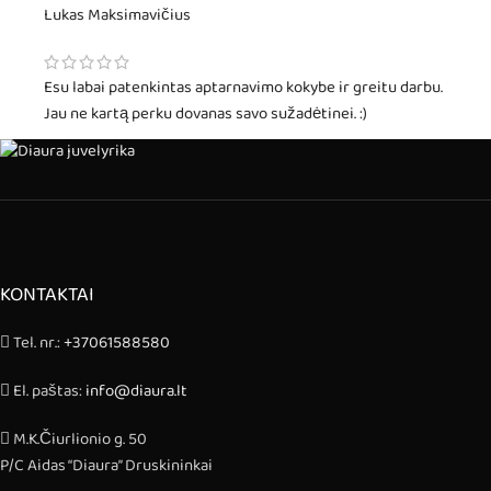
Lukas Maksimavičius
Esu labai patenkintas aptarnavimo kokybe ir greitu darbu.
Jau ne kartą perku dovanas savo sužadėtinei. :)
KONTAKTAI
Tel. nr.:
+37061588580
El. paštas:
info@diaura.lt
M.K.Čiurlionio g. 50
P/C Aidas “Diaura” Druskininkai