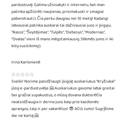
parduotuvę. Galima užsisakyti ir internetu, bet man
patinka apžiūrėti naujienas, prisimatuoti ir smagiai
pabendrauti:). Čia perku daugiau nei 10 metų! Kadangi
labiausiai patinka auskarai tai dažniausiai juos ir įsigyju.
"Rasos", "Švytėjimas", "Tulpės", "Debesys", "Modernas",
"Ovalas" vieni iš mano mėgstamiausių. Sėkmės jums ir iki
kitų susitikimų:).
Irina Karlonienė
Sveiki! Norime pasidžiaugti įsigiję auskariukus “Kryžiukai”
jūsų e-parduotuvėje 🤗 Auskariukus gavome labai greitai
bei gražiai supakuotus, o mūsų dovana dukterėčia
neatsidžiaugia ir derina juos kaip prie kasdienės
aprangos, taip ir per vakarėlius! 😎 Ačiū Jums! Sugrįšime
dar ne kartą 🤗