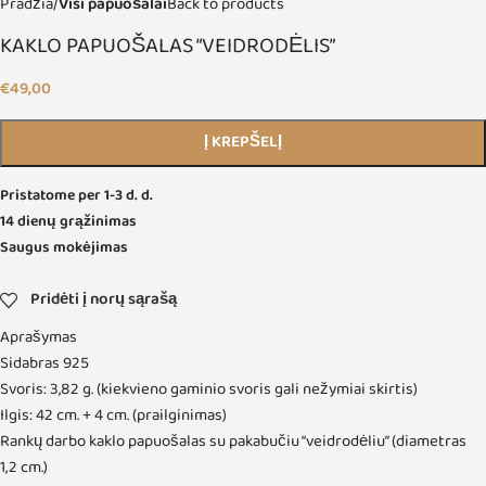
Pradžia
Visi papuošalai
Back to products
KAKLO PAPUOŠALAS “VEIDRODĖLIS”
€
49,00
Į KREPŠELĮ
Pristatome per 1-3 d. d.
14 dienų grąžinimas
Saugus mokėjimas
Pridėti į norų sąrašą
Aprašymas
Sidabras 925
Svoris: 3,82 g. (kiekvieno gaminio svoris gali nežymiai skirtis)
Ilgis: 42 cm. + 4 cm. (prailginimas)
Rankų darbo kaklo papuošalas su pakabučiu “veidrodėliu” (diametras
1,2 cm.)