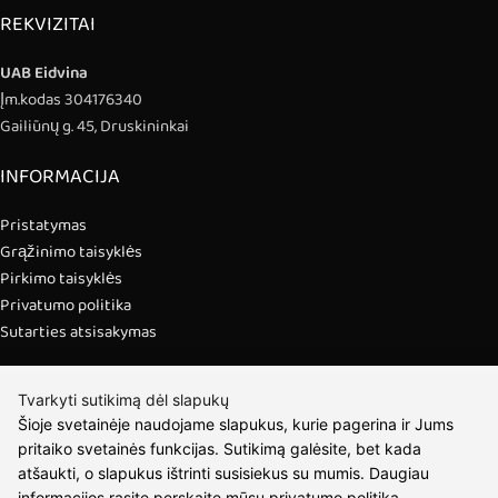
REKVIZITAI
UAB Eidvina
Įm.kodas 304176340
Gailiūnų g. 45, Druskininkai
INFORMACIJA
Pristatymas
Grąžinimo taisyklės
Pirkimo taisyklės
Privatumo politika
Sutarties atsisakymas
INFORMACIJA
Tvarkyti sutikimą dėl slapukų
Šioje svetainėje naudojame slapukus, kurie pagerina ir Jums
Apie mus
pritaiko svetainės funkcijas. Sutikimą galėsite, bet kada
Susipažink su kūrėjais
atšaukti, o slapukus ištrinti susisiekus su mumis. Daugiau
Kontaktai
informacijos rasite perskaitę mūsų
privatumo politiką
.