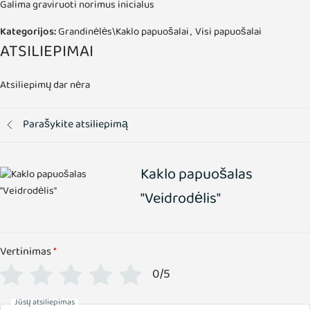
Galima graviruoti norimus inicialus
Kategorijos:
Grandinėlės\Kaklo papuošalai
,
Visi papuošalai
ATSILIEPIMAI
Atsiliepimų dar nėra
Parašykite atsiliepimą
Kaklo papuošalas
"Veidrodėlis"
Vertinimas
*
0/5
Jūsų atsiliepimas