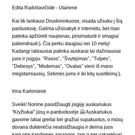
Edita Radvilavičiūtė - Utarienė
Kai tik lankausi Druskininkuose, visada užsuku į šią
parduotuvę. Galima užsisakyti ir internetu, bet man
patinka apžiūrėti naujienas, prisimatuoti ir smagiai
pabendrauti:). Čia perku daugiau nei 10 metų!
Kadangi labiausiai patinka auskarai tai dažniausiai
juos ir įsigyju. "Rasos", "Švytėjimas", "Tulpės",
"Debesys", "Modernas", "Ovalas" vieni iš mano
mėgstamiausių. Sėkmės jums ir iki kitų susitikimų:).
Irina Karlonienė
Sveiki! Norime pasidžiaugti įsigiję auskariukus
“Kryžiukai” jūsų e-parduotuvėje 🤗 Auskariukus
gavome labai greitai bei gražiai supakuotus, o mūsų
dovana dukterėčia neatsidžiaugia ir derina juos
kaip prie kasdienės aprangos, taip ir per vakarėlius!