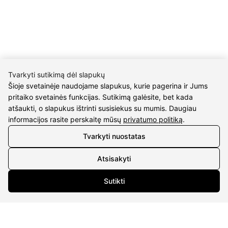
P/C Aidas “Diaura” Druskininkai
REKVIZITAI
UAB Eidvina
Įm.kodas 304176340
Tvarkyti sutikimą dėl slapukų
Gailiūnų g. 45, Druskininkai
Šioje svetainėje naudojame slapukus, kurie pagerina ir Jums
pritaiko svetainės funkcijas. Sutikimą galėsite, bet kada
INFORMACIJA
atšaukti, o slapukus ištrinti susisiekus su mumis. Daugiau
informacijos rasite perskaitę mūsų
privatumo politiką
.
Pristatymas
Tvarkyti nuostatas
Grąžinimo taisyklės
Pirkimo taisyklės
Atsisakyti
Privatumo politika
Sutarties atsisakymas
Sutikti
INFORMACIJA
Apie mus