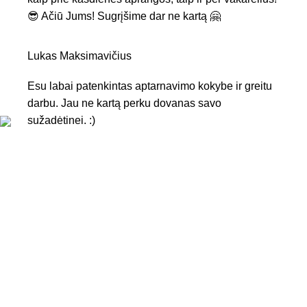
😎 Ačiū Jums! Sugrįšime dar ne kartą 🤗
Lukas Maksimavičius
Esu labai patenkintas aptarnavimo kokybe ir greitu
darbu. Jau ne kartą perku dovanas savo
sužadėtinei. :)
KONTAKTAI
Tel. nr.:
+37061588580
El. paštas:
info@diaura.lt
M.K.Čiurlionio g. 50