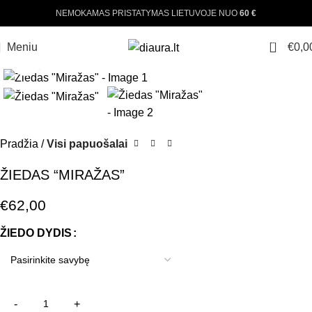
NEMOKAMAS PRISTATYMAS LIETUVOJE NUO
60 €
0
Meniu
€
0,0
Padinti nuotrauką
Pradžia
Visi papuošalai
ŽIEDAS “MIRAŽAS”
€
62,00
ŽIEDO DYDIS