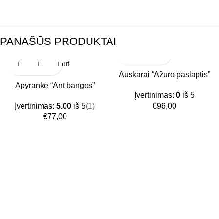
PANAŠŪS PRODUKTAI
Sold out
Auskarai “Ažūro paslaptis”
Apyrankė “Ant bangos”
Įvertinimas:
0
iš 5
Įvertinimas:
5.00
iš 5
(1)
€
96,00
€
77,00