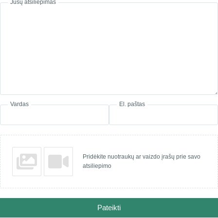
Jūsų atsiliepimas
Vardas
El. paštas
Pridėkite nuotraukų ar vaizdo įrašų prie savo
atsiliepimo
Pateikti