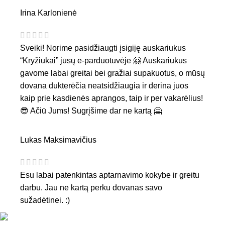
Irina Karlonienė
Sveiki! Norime pasidžiaugti įsigiję auskariukus
“Kryžiukai” jūsų e-parduotuvėje 🤗 Auskariukus
gavome labai greitai bei gražiai supakuotus, o mūsų
dovana dukterėčia neatsidžiaugia ir derina juos
kaip prie kasdienės aprangos, taip ir per vakarėlius!
😎 Ačiū Jums! Sugrįšime dar ne kartą 🤗
Lukas Maksimavičius
Esu labai patenkintas aptarnavimo kokybe ir greitu
darbu. Jau ne kartą perku dovanas savo
sužadėtinei. :)