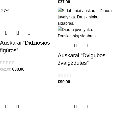
€
37,00
-27%
Auskarai “Didžiosios
figūros”
Auskarai “Dvigubos
žvaigždutės”
€
38,00
€
52,00
€
99,00