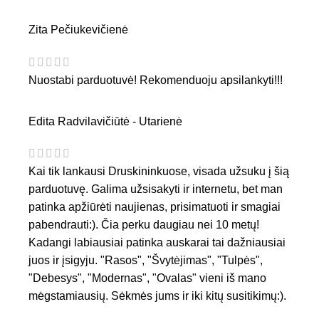
Zita Pečiukevičienė
Nuostabi parduotuvė! Rekomenduoju apsilankyti!!!
Edita Radvilavičiūtė - Utarienė
Kai tik lankausi Druskininkuose, visada užsuku į šią
parduotuvę. Galima užsisakyti ir internetu, bet man
patinka apžiūrėti naujienas, prisimatuoti ir smagiai
pabendrauti:). Čia perku daugiau nei 10 metų!
Kadangi labiausiai patinka auskarai tai dažniausiai
juos ir įsigyju. "Rasos", "Švytėjimas", "Tulpės",
"Debesys", "Modernas", "Ovalas" vieni iš mano
mėgstamiausių. Sėkmės jums ir iki kitų susitikimų:).