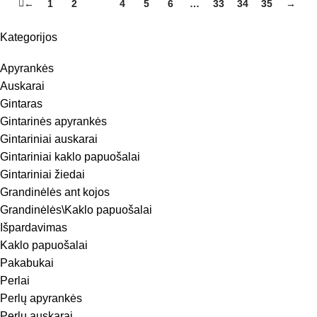
←
1
2
3
4
5
6
…
33
34
35
→
Kategorijos
Apyrankės
Auskarai
Gintaras
Gintarinės apyrankės
Gintariniai auskarai
Gintariniai kaklo papuošalai
Gintariniai žiedai
Grandinėlės ant kojos
Grandinėlės\Kaklo papuošalai
Išpardavimas
Kaklo papuošalai
Pakabukai
Perlai
Perlų apyrankės
Perlų auskarai