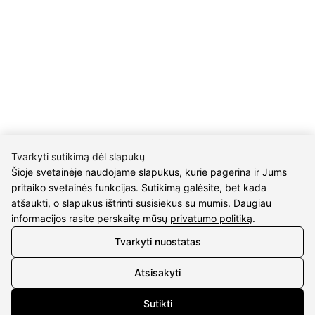
INFORMACIJA
Pristatymas
Grąžinimo taisyklės
Pirkimo taisyklės
Privatumo politika
Sutarties atsisakymas
INFORMACIJA
Tvarkyti sutikimą dėl slapukų
Apie mus
Šioje svetainėje naudojame slapukus, kurie pagerina ir Jums
Susipažink su kūrėjais
pritaiko svetainės funkcijas. Sutikimą galėsite, bet kada
Kontaktai
atšaukti, o slapukus ištrinti susisiekus su mumis. Daugiau
informacijos rasite perskaitę mūsų
privatumo politiką
.
2026 © visos teisės saugomos | Eidvina, UAB
Tvarkyti nuostatas
Atsisakyti
Sutikti