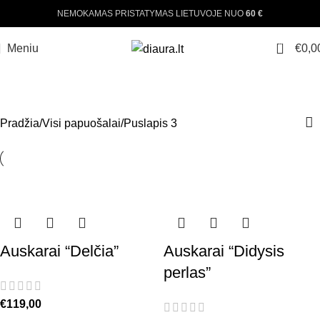
NEMOKAMAS PRISTATYMAS LIETUVOJE NUO
60 €
0
Meniu
€
0,0
VISI PAPUOŠALAI
Pradžia
Visi papuošalai
Puslapis 3
Auskarai “Delčia”
Auskarai “Didysis
perlas”
€
119,00