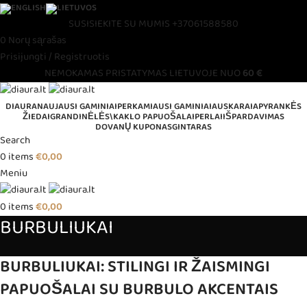
SUSISIEKITE SU MUMIS
+37061588580
0
Norų sąrašas
Prisijungti / Registruotis
NEMOKAMAS PRISTATYMAS LIETUVOJE NUO
60 €
DIAURA
NAUJAUSI GAMINIAI
PERKAMIAUSI GAMINIAI
AUSKARAI
APYRANKĖS
ŽIEDAI
GRANDINĖLĖS\KAKLO PAPUOŠALAI
PERLAI
IŠPARDAVIMAS
DOVANŲ KUPONAS
GINTARAS
Search
0
items
€
0,00
Meniu
0
items
€
0,00
BURBULIUKAI
BURBULIUKAI: STILINGI IR ŽAISMINGI
PAPUOŠALAI SU BURBULO AKCENTAIS