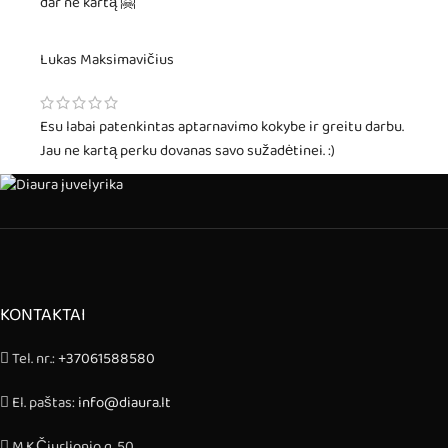
dar ne kartą 🤗
Lukas Maksimavičius
Esu labai patenkintas aptarnavimo kokybe ir greitu darbu.
Jau ne kartą perku dovanas savo sužadėtinei. :)
KONTAKTAI
Tel. nr.:
+37061588580
El. paštas:
info@diaura.lt
M.K.Čiurlionio g. 50