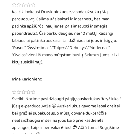
Kai tik lankausi Druskininkuose, visada užsuku į šią
parduotuvę. Galima užsisakyti ir internetu, bet man
patinka apžiūrėti naujienas, prisimatuoti ir smagiai
pabendrauti:). Čia perku daugiau nei 10 metų! Kadangi
labiausiai patinka auskarai tai dažniausiai juos ir įsigyju.
"Rasos", "Švytėjimas", "Tulpės", "Debesys", "Modernas",
"Ovalas" vieni iš mano mėgstamiausių. Sėkmės jums ir iki
kitų susitikimų:).
Irina Karlonienė
Sveiki! Norime pasidžiaugti įsigiję auskariukus “Kryžiukai”
jūsų e-parduotuvėje 🤗 Auskariukus gavome labai greitai
bei gražiai supakuotus, o mūsų dovana dukterėčia
neatsidžiaugia ir derina juos kaip prie kasdienės
aprangos, taip ir per vakarėlius! 😎 Ačiū Jums! Sugrįšime