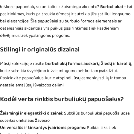
Ieškote papuošalų su unikaliu ir žaismingu akcentu?
Burbuliukai
– tai
pasirinkimas, kuris pritraukia dėmesį ir suteikia jūsų stiliui lengvumo
bei elegancijos. Šie papuošalai su burbulo formos elementais ar
detalesniais akcentais yra puikus pasirinkimas tiek kasdieniam
dėvėjimui, tiek ypatingoms progoms.
Stilingi ir originalūs dizainai
Mūsų kolekcijoje rasite
burbuliukų formos auskarų
,
žiedų
ir
karolių
,
kurie suteikia švytėjimo ir žaismingumo bet kuriam įvaizdžiui.
Pasirinkite papuošalus, kurie atspindi jūsų asmeninį stilių ir tampa
neatsiejama jūsų išvaizdos dalimi.
Kodėl verta rinktis burbuliukų papuošalus?
Žaismingi ir elegantiški dizainai
: Subtilūs burbuliukai papuošaluose
suteikia unikalaus žavesio.
Universalūs ir tinkantys įvairioms progoms
: Puikiai tiks tiek