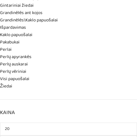
Gintariniai žiedai
Grandinėlės ant kojos
Grandinėlės\Kaklo papuošalai
Išpardavimas
Kaklo papuošalai
Pakabukai
Perlai
Perlų apyrankės
Perlų auskarai
Perlų vėriniai
Visi papuošalai
Žiedai
KAINA