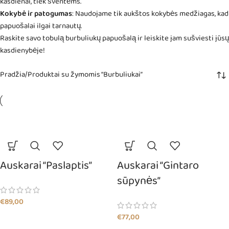
kasdienai, tiek šventėms.
Kokybė ir patogumas
: Naudojame tik aukštos kokybės medžiagas, kad
papuošalai ilgai tarnautų.
Raskite savo tobulą burbuliukų papuošalą ir leiskite jam sušviesti jūsų
kasdienybėje!
Pradžia
Produktai su žymomis “Burbuliukai”
Auskarai “Paslaptis”
Auskarai “Gintaro
sūpynės”
€
89,00
€
77,00