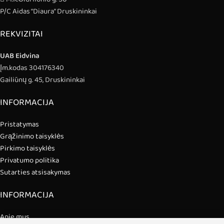
P/C Aidas “Diaura” Druskininkai
REKVIZITAI
UAB Eidvina
Įm.kodas 304176340
Gailiūnų g. 45, Druskininkai
INFORMACIJA
Pristatymas
Grąžinimo taisyklės
Pirkimo taisyklės
Privatumo politika
Sutarties atsisakymas
INFORMACIJA
Apie mus