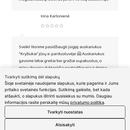
Irina Karlonienė
Sveiki! Norime pasidžiaugti įsigiję auskariukus
“Kryžiukai” jūsų e-parduotuvėje 🤗 Auskariukus
gavome labai greitai bei gražiai supakuotus, o
mūsų dovana dukterėčia neatsidžiaugia ir derina
juos kaip prie kasdienės aprangos, taip ir per
Tvarkyti sutikimą dėl slapukų
vakarėlius! 😎 Ačiū Jums! Sugrįšime dar ne kartą 🤗
Šioje svetainėje naudojame slapukus, kurie pagerina ir Jums
pritaiko svetainės funkcijas. Sutikimą galėsite, bet kada
atšaukti, o slapukus ištrinti susisiekus su mumis. Daugiau
Lukas Maksimavičius
informacijos rasite perskaitę mūsų
privatumo politiką
.
Tvarkyti nuostatas
Atsisakyti
Esu labai patenkintas aptarnavimo kokybe ir greitu