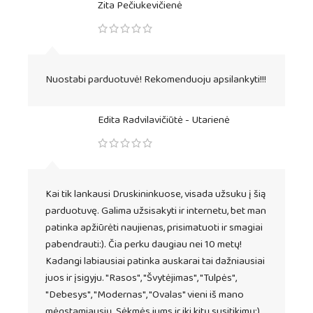
Zita Pečiukevičienė
Nuostabi parduotuvė! Rekomenduoju apsilankyti!!!
Edita Radvilavičiūtė - Utarienė
Kai tik lankausi Druskininkuose, visada užsuku į šią
parduotuvę. Galima užsisakyti ir internetu, bet man
patinka apžiūrėti naujienas, prisimatuoti ir smagiai
pabendrauti:). Čia perku daugiau nei 10 metų!
Kadangi labiausiai patinka auskarai tai dažniausiai
juos ir įsigyju. "Rasos", "Švytėjimas", "Tulpės",
"Debesys", "Modernas", "Ovalas" vieni iš mano
mėgstamiausių. Sėkmės jums ir iki kitų susitikimų:).