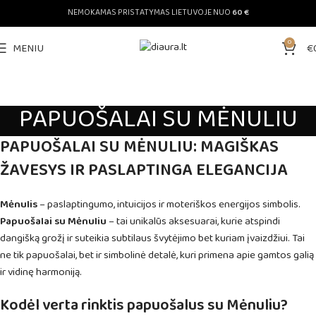
NEMOKAMAS PRISTATYMAS LIETUVOJE NUO
60 €
0
MENIU
€
PAPUOŠALAI SU MĖNULIU
PAPUOŠALAI SU MĖNULIU: MAGIŠKAS
ŽAVESYS IR PASLAPTINGA ELEGANCIJA
Mėnulis
– paslaptingumo, intuicijos ir moteriškos energijos simbolis.
Papuošalai su Mėnuliu
– tai unikalūs aksesuarai, kurie atspindi
dangišką grožį ir suteikia subtilaus švytėjimo bet kuriam įvaizdžiui. Tai
ne tik papuošalai, bet ir simbolinė detalė, kuri primena apie gamtos galią
ir vidinę harmoniją.
Kodėl verta rinktis papuošalus su Mėnuliu?