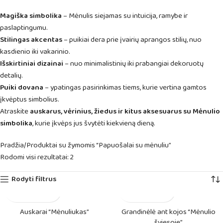
Magiška simbolika
– Mėnulis siejamas su intuicija, ramybe ir
paslaptingumu.
Stilingas akcentas
– puikiai dera prie įvairių aprangos stilių, nuo
kasdienio iki vakarinio.
Išskirtiniai dizainai
– nuo minimalistinių iki prabangiai dekoruotų
detalių.
Puiki dovana
– ypatingas pasirinkimas tiems, kurie vertina gamtos
įkvėptus simbolius.
Atraskite
auskarus, vėrinius, žiedus ir kitus aksesuarus su Mėnulio
simbolika
, kurie įkvėps jus švytėti kiekvieną dieną.
Pradžia
Produktai su žymomis “Papuošalai su mėnuliu”
Rodomi visi rezultatai: 2
Rodyti filtrus
Auskarai “Mėnuliukas”
Grandinėlė ant kojos “Mėnulio
šviesoje”