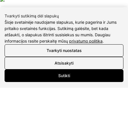
Tvarkyti sutikimą dėl slapukų
Šioje svetainėje naudojame slapukus, kurie pagerina ir Jums
pritaiko svetainės funkcijas. Sutikimą galėsite, bet kada
atšaukti, o slapukus ištrinti susisiekus su mumis. Daugiau
CONTACTS
informacijos rasite perskaitę mūsų
privatumo politiką
.
Phone nr.:
+37061588580
Tvarkyti nuostatas
Email:
info@diaura.lt
Atsisakyti
Sutikti
M.K.Čiurlionio g. 50
P/C Aidas “Diaura” Druskininkai
Details
UAB Eidvina
Company code 304176340
Gailiūnų g. 45, Druskininkai