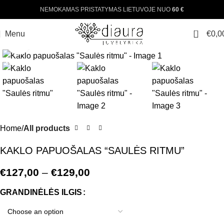
NEMOKAMAS PRISTATYMAS LIETUVOJE NUO
60 €
0
Menu
€
0,0
Click to enlarge
-31%
Home
All products
KAKLO PAPUOŠALAS “SAULĖS RITMU”
€
127,00
–
€
129,00
GRANDINĖLĖS ILGIS