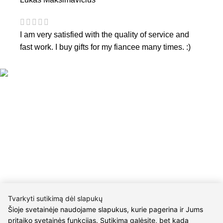
I am very satisfied with the quality of service and
fast work. I buy gifts for my fiancee many times. :)
CONTACTS
Phone nr.:
+37061588580
Email:
info@diaura.lt
Tvarkyti sutikimą dėl slapukų
M.K.Čiurlionio g. 50
Šioje svetainėje naudojame slapukus, kurie pagerina ir Jums
P/C Aidas “Diaura” Druskininkai
pritaiko svetainės funkcijas. Sutikimą galėsite, bet kada