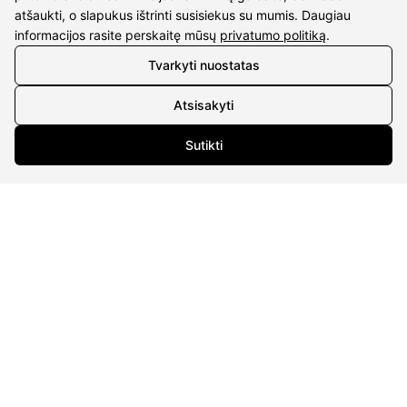
atšaukti, o slapukus ištrinti susisiekus su mumis. Daugiau
Details
informacijos rasite perskaitę mūsų
privatumo politiką
.
Tvarkyti nuostatas
UAB Eidvina
Company code 304176340
Atsisakyti
Gailiūnų g. 45, Druskininkai
Sutikti
INFORMATION
Delivery
Return policy
Purschase rules
Privacy policy
INFORMATION
About us
Meet jewelers
Contacts