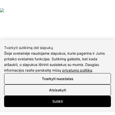
CONTACTS
Tvarkyti sutikimą dėl slapukų
Šioje svetainėje naudojame slapukus, kurie pagerina ir Jums
Phone nr.:
+37061588580
pritaiko svetainės funkcijas. Sutikimą galėsite, bet kada
atšaukti, o slapukus ištrinti susisiekus su mumis. Daugiau
Email:
info@diaura.lt
informacijos rasite perskaitę mūsų
privatumo politiką
.
Tvarkyti nuostatas
M.K.Čiurlionio g. 50
P/C Aidas “Diaura” Druskininkai
Atsisakyti
Details
Sutikti
UAB Eidvina
Company code 304176340