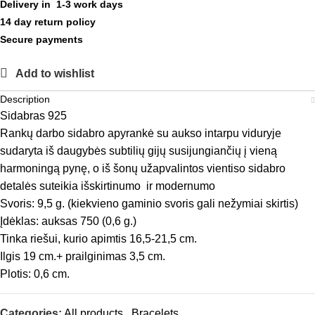
Delivery in 1-3 work days
14 day return policy
Secure payments
Add to wishlist
Description
Sidabras 925
Rankų darbo sidabro apyrankė su aukso intarpu viduryje
sudaryta iš daugybės subtilių gijų susijungiančių į vieną
harmoningą pynę, o iš šonų užapvalintos vientiso sidabro
detalės suteikia išskirtinumo ir modernumo
Svoris: 9,5 g. (kiekvieno gaminio svoris gali nežymiai skirtis)
Įdėklas: auksas 750 (0,6 g.)
Tinka riešui, kurio apimtis 16,5-21,5 cm.
Ilgis 19 cm.+ prailginimas 3,5 cm.
Plotis: 0,6 cm.
Categories:
All products
,
Bracelets