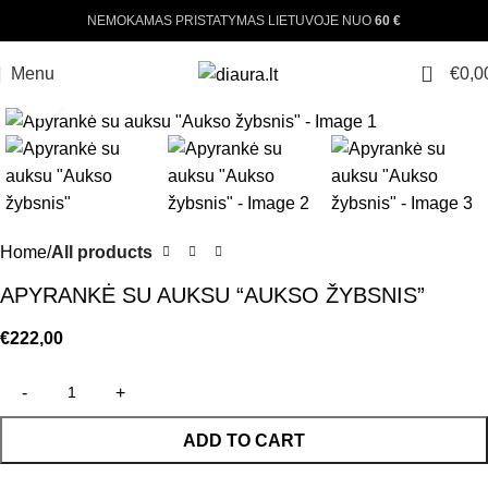
NEMOKAMAS PRISTATYMAS LIETUVOJE NUO
60 €
0
Menu
€
0,0
Click to enlarge
Home
All products
APYRANKĖ SU AUKSU “AUKSO ŽYBSNIS”
€
222,00
ADD TO CART