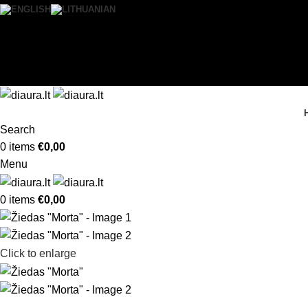
0
Wishlist
Login / Register
Search
0
items
€
0,00
Menu
0
items
€
0,00
Click to enlarge