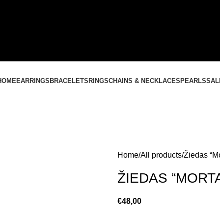
CONTACT US
+37061588580
NEMOKAMAS PRISTATYMAS LIETUVOJE NUO
60 €
HOME
EARRINGS
BRACELETS
RINGS
CHAINS & NECKLACES
PEARLS
SAL
Home
All products
Žiedas “Mo
ŽIEDAS “MORT
€
48,00