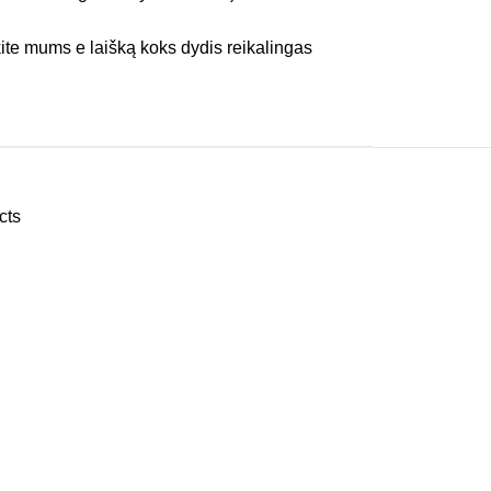
ite mums e laišką koks dydis reikalingas
cts