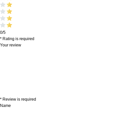
0/5
* Rating is required
Your review
* Review is required
Name