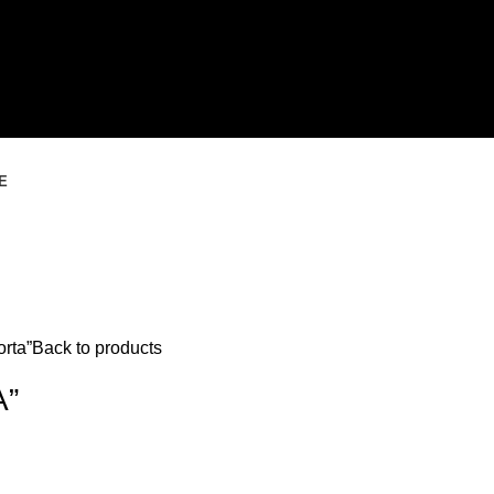
E
rta”
Back to products
A”