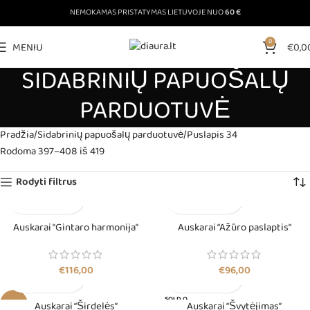
NEMOKAMAS PRISTATYMAS LIETUVOJE NUO
60 €
0
MENIU
€
0,0
SIDABRINIŲ PAPUOŠALŲ
PARDUOTUVĖ
Pradžia
Sidabrinių papuošalų parduotuvė
Puslapis 34
Rodoma 397–408 iš 419
Rodyti filtrus
Auskarai “Gintaro harmonija”
Auskarai “Ažūro paslaptis”
€
116,00
€
96,00
SOLD O
-28%
Auskarai “Širdelės”
Auskarai “Švytėjimas”
UT