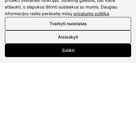
pritaiko svetainės funkcijas. Sutikimą galėsite, bet kada
atšaukti, o slapukus ištrinti susisiekus su mumis. Daugiau
informacijos rasite perskaitę mūsų
privatumo politiką
.
Tvarkyti nuostatas
Esu labai patenkintas aptarnavimo kokybe ir
greitu darbu. Jau ne kartą perku dovanas savo
Atsisakyti
sužadėtinei. :)
Sutikti
KONTAKTAI
Tel. nr.:
+37061588580