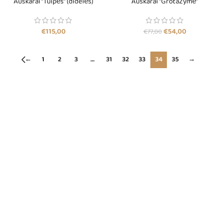
Auskarai “Tulpės” (didelės)
Auskarai “Grotažymė”
€
115,00
€
54,00
€
77,00
←
1
2
3
…
31
32
33
34
35
→