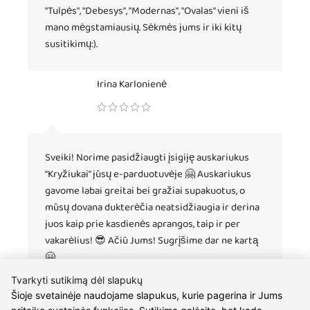
"Tulpės", "Debesys", "Modernas", "Ovalas" vieni iš
mano mėgstamiausių. Sėkmės jums ir iki kitų
susitikimų:).
Irina Karlonienė
Sveiki! Norime pasidžiaugti įsigiję auskariukus
“Kryžiukai” jūsų e-parduotuvėje 🤗 Auskariukus
gavome labai greitai bei gražiai supakuotus, o
mūsų dovana dukterėčia neatsidžiaugia ir derina
juos kaip prie kasdienės aprangos, taip ir per
vakarėlius! 😎 Ačiū Jums! Sugrįšime dar ne kartą
🤗
Tvarkyti sutikimą dėl slapukų
Šioje svetainėje naudojame slapukus, kurie pagerina ir Jums
Lukas Maksimavičius