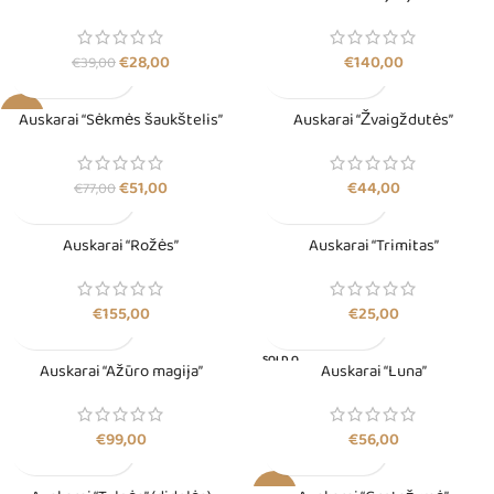
€
28,00
€
140,00
€
39,00
-34%
Auskarai “Sėkmės šaukštelis”
Auskarai “Žvaigždutės”
€
51,00
€
44,00
€
77,00
Auskarai “Rožės”
Auskarai “Trimitas”
€
155,00
€
25,00
SOLD O
Auskarai “Ažūro magija”
Auskarai “Luna”
UT
€
99,00
€
56,00
-30%