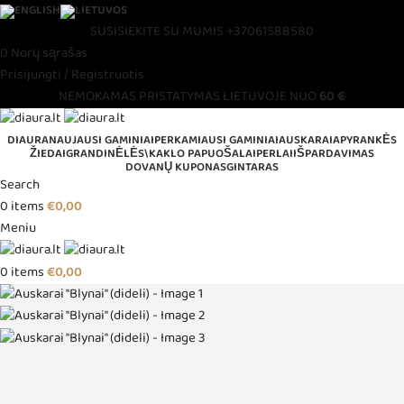
SUSISIEKITE SU MUMIS
+37061588580
0
Norų sąrašas
Prisijungti / Registruotis
NEMOKAMAS PRISTATYMAS LIETUVOJE NUO
60 €
DIAURA
NAUJAUSI GAMINIAI
PERKAMIAUSI GAMINIAI
AUSKARAI
APYRANKĖS
ŽIEDAI
GRANDINĖLĖS\KAKLO PAPUOŠALAI
PERLAI
IŠPARDAVIMAS
DOVANŲ KUPONAS
GINTARAS
Search
0
items
€
0,00
Meniu
0
items
€
0,00