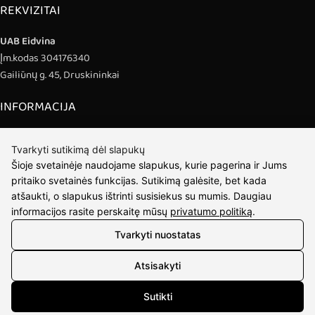
REKVIZITAI
UAB Eidvina
Įm.kodas 304176340
Gailiūnų g. 45, Druskininkai
INFORMACIJA
Pristatymas
Tvarkyti sutikimą dėl slapukų
Grąžinimo taisyklės
Šioje svetainėje naudojame slapukus, kurie pagerina ir Jums
Pirkimo taisyklės
pritaiko svetainės funkcijas. Sutikimą galėsite, bet kada
Privatumo politika
atšaukti, o slapukus ištrinti susisiekus su mumis. Daugiau
Sutarties atsisakymas
informacijos rasite perskaitę mūsų
privatumo politiką
.
INFORMACIJA
Tvarkyti nuostatas
Atsisakyti
Apie mus
Susipažink su kūrėjais
Sutikti
Kontaktai