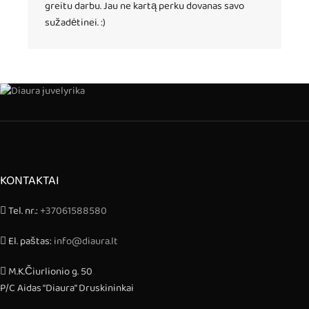
greitu darbu. Jau ne kartą perku dovanas savo
sužadėtinei. :)
KONTAKTAI
Tel. nr.:
+37061588580
El. paštas:
info@diaura.lt
M.K.Čiurlionio g. 50
P/C Aidas “Diaura” Druskininkai