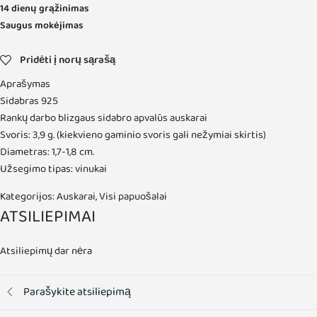
14 dienų grąžinimas
Saugus mokėjimas
Pridėti į norų sąrašą
Aprašymas
Sidabras 925
Rankų darbo blizgaus sidabro apvalūs auskarai
Svoris: 3,9 g. (kiekvieno gaminio svoris gali nežymiai skirtis)
Diametras: 1,7-1,8 cm.
Užsegimo tipas: vinukai
Kategorijos:
Auskarai
,
Visi papuošalai
ATSILIEPIMAI
Atsiliepimų dar nėra
Parašykite atsiliepimą