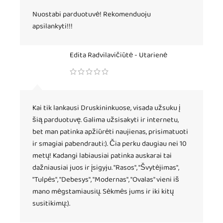
Nuostabi parduotuvė! Rekomenduoju
apsilankyti!!!
Edita Radvilavičiūtė - Utarienė
Kai tik lankausi Druskininkuose, visada užsuku į
šią parduotuvę. Galima užsisakyti ir internetu,
bet man patinka apžiūrėti naujienas, prisimatuoti
ir smagiai pabendrauti:). Čia perku daugiau nei 10
metų! Kadangi labiausiai patinka auskarai tai
dažniausiai juos ir įsigyju. "Rasos", "Švytėjimas",
"Tulpės", "Debesys", "Modernas", "Ovalas" vieni iš
mano mėgstamiausių. Sėkmės jums ir iki kitų
susitikimų:).