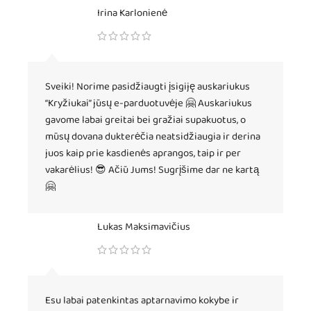
Irina Karlonienė
Sveiki! Norime pasidžiaugti įsigiję auskariukus
“Kryžiukai” jūsų e-parduotuvėje 🤗 Auskariukus
gavome labai greitai bei gražiai supakuotus, o
mūsų dovana dukterėčia neatsidžiaugia ir derina
juos kaip prie kasdienės aprangos, taip ir per
vakarėlius! 😎 Ačiū Jums! Sugrįšime dar ne kartą
🤗
Lukas Maksimavičius
Esu labai patenkintas aptarnavimo kokybe ir