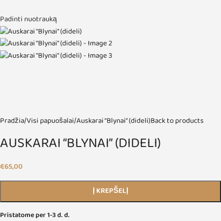
Padinti nuotrauką
Pradžia
Visi papuošalai
Auskarai “Blynai” (dideli)
Back to products
AUSKARAI “BLYNAI” (DIDELI)
€
65,00
Į KREPŠELĮ
Pristatome per 1-3 d. d.