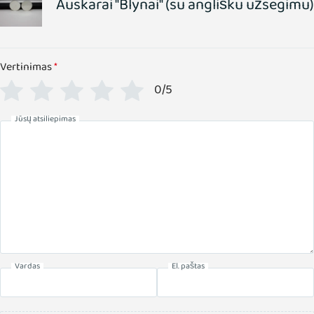
Auskarai "Blynai" (su anglišku užsegimu)
Vertinimas
*
0/5
Jūsų atsiliepimas
Vardas
El. paštas