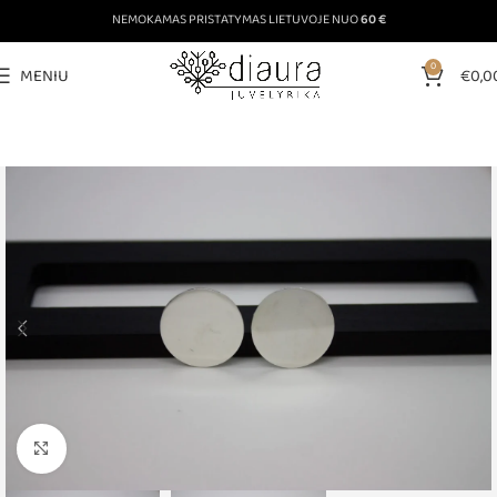
NEMOKAMAS PRISTATYMAS LIETUVOJE NUO
60 €
0
MENIU
€
0,0
Padinti nuotrauką