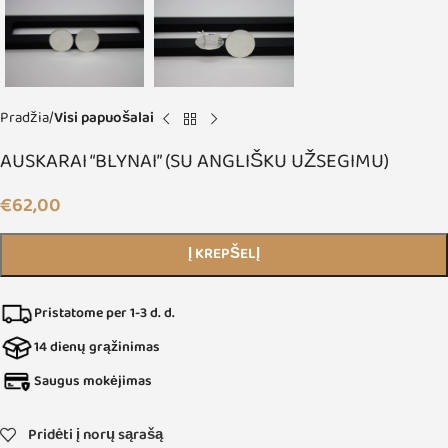
Pradžia
Visi papuošalai
AUSKARAI “BLYNAI” (SU ANGLIŠKU UŽSEGIMU)
€
62,00
Į KREPŠELĮ
Pristatome per 1-3 d. d.
14 dienų grąžinimas
Saugus mokėjimas
Pridėti į norų sąrašą