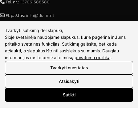
Tel. nr.:
+37061588580
El. paštas:
info@diaura.lt
M.K.Čiurlionio g. 50
Tvarkyti sutikimą dėl slapukų
P/C Aidas “Diaura” Druskininkai
Šioje svetainėje naudojame slapukus, kurie pagerina ir Jums
pritaiko svetainės funkcijas. Sutikimą galėsite, bet kada
REKVIZITAI
atšaukti, o slapukus ištrinti susisiekus su mumis. Daugiau
informacijos rasite perskaitę mūsų
privatumo politiką
.
UAB Eidvina
Tvarkyti nuostatas
Įm.kodas 304176340
Gailiūnų g. 45, Druskininkai
Atsisakyti
INFORMACIJA
Sutikti
Pristatymas
Grąžinimo taisyklės
Pirkimo taisyklės
Privatumo politika
Sutarties atsisakymas