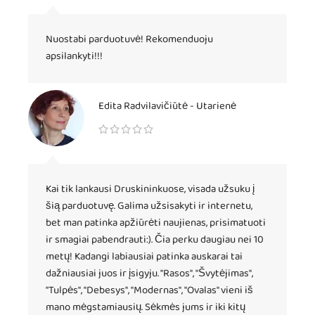
Nuostabi parduotuvė! Rekomenduoju
apsilankyti!!!
Edita Radvilavičiūtė - Utarienė
Kai tik lankausi Druskininkuose, visada užsuku į
šią parduotuvę. Galima užsisakyti ir internetu,
bet man patinka apžiūrėti naujienas, prisimatuoti
ir smagiai pabendrauti:). Čia perku daugiau nei 10
metų! Kadangi labiausiai patinka auskarai tai
dažniausiai juos ir įsigyju. "Rasos", "Švytėjimas",
"Tulpės", "Debesys", "Modernas", "Ovalas" vieni iš
mano mėgstamiausių. Sėkmės jums ir iki kitų