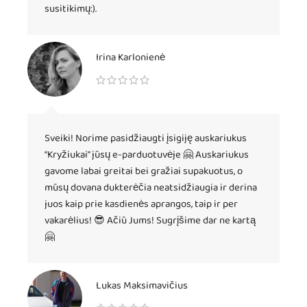
susitikimų:).
Irina Karlonienė
Sveiki! Norime pasidžiaugti įsigiję auskariukus
“Kryžiukai” jūsų e-parduotuvėje 🤗 Auskariukus
gavome labai greitai bei gražiai supakuotus, o
mūsų dovana dukterėčia neatsidžiaugia ir derina
juos kaip prie kasdienės aprangos, taip ir per
vakarėlius! 😎 Ačiū Jums! Sugrįšime dar ne kartą
🤗
Lukas Maksimavičius