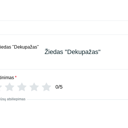
Žiedas "Dekupažas"
tinimas
*
0/5
Jūsų atsiliepimas