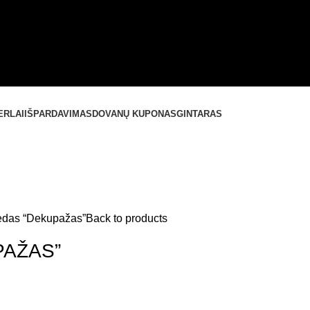
ERLAI
IŠPARDAVIMAS
DOVANŲ KUPONAS
GINTARAS
edas “Dekupažas”
Back to products
PAŽAS”