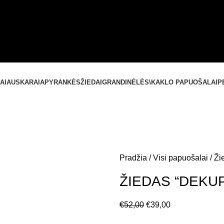
SUSISIEKITE SU MUMIS
+37061588580
NEMOKAMAS PRISTATYMAS LIETUVOJE NUO
60 €
AI
AUSKARAI
APYRANKĖS
ŽIEDAI
GRANDINĖLĖS\KAKLO PAPUOŠALAI
P
Pradžia
Visi papuošalai
Ži
ŽIEDAS “DEKU
€
52,00
€
39,00