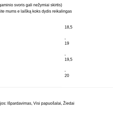
gaminio svoris gali nežymiai skirtis)
ite mums e laišką koks dydis reikalingas
18,5
,
19
,
19,5
,
20
jos:
Išpardavimas
,
Visi papuošalai
,
Žiedai