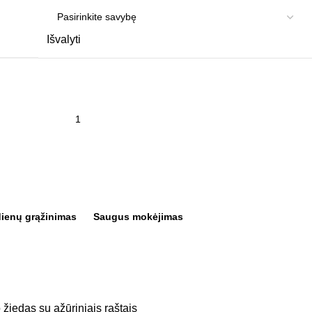
Išvalyti
dienų grąžinimas
Saugus mokėjimas
žiedas su ažūriniais raštais