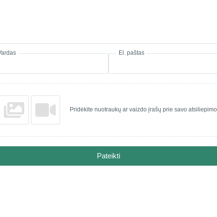
Vardas
El. paštas
Pridėkite nuotraukų ar vaizdo įrašų prie savo atsiliepimo
Pateikti