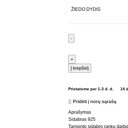
ŽIEDO DYDIS
Į krepšelį
Pristatome per 1-3 d. d.
14 
Pridėti į norų sąrašą
Aprašymas
Sidabras 925
Tamsinto sidabro rankų darbo 