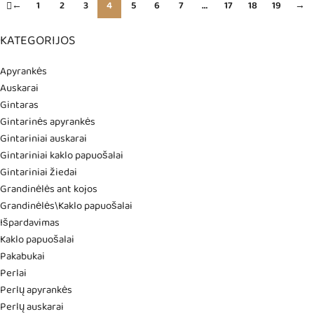
←
1
2
3
4
5
6
7
…
17
18
19
→
KATEGORIJOS
Apyrankės
Auskarai
Gintaras
Gintarinės apyrankės
Gintariniai auskarai
Gintariniai kaklo papuošalai
Gintariniai žiedai
Grandinėlės ant kojos
Grandinėlės\Kaklo papuošalai
Išpardavimas
Kaklo papuošalai
Pakabukai
Perlai
Perlų apyrankės
Perlų auskarai