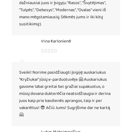
dažniausiai juos ir įsigyju. "Rasos", "Švytėjimas",
"Tulpės", "Debesys", "Modernas", "Ovalas" vieni iš
mano mėgstamiausių. Sėkmės jums ir iki kitų
susitikimų:).
Irina Karlonienė
Sveiki! Norime pasidžiaugti įsigiję auskariukus
“Kryžiukai” jūsų e-parduotuvėje 🤗 Auskariukus
gavome labai greitai bei gražiai supakuotus, o
mūsų dovana dukterėčia neatsidžiaugia ir derina
juos kaip prie kasdienės aprangos, taip ir per
vakarėlius! 😎 Ačiū Jums! Sugrįšime dar ne kartą
🤗