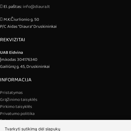
El. paštas:
info@diaura.lt
M.K.Čiurlionio g. 50
P/C Aidas “Diaura” Druskininkai
REKVIZITAI
UAB Eidvina
Įm.kodas 304176340
Gailiūnų g. 45, Druskininkai
INFORMACIJA
Pristatymas
Grąžinimo taisyklės
Pirkimo taisyklės
Privatumo politika
Sutarties atsisakymas
Tvarkyti sutikimą dėl slapukų