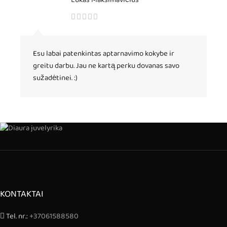
Lukas Maksimavičius
Esu labai patenkintas aptarnavimo kokybe ir
greitu darbu. Jau ne kartą perku dovanas savo
sužadėtinei. :)
KONTAKTAI
Tel. nr.:
+37061588580