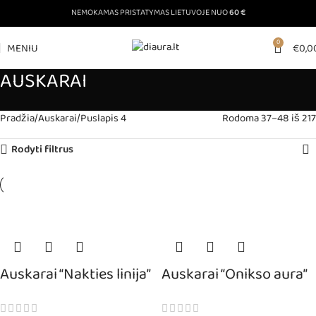
NEMOKAMAS PRISTATYMAS LIETUVOJE NUO
60 €
0
MENIU
€
0,0
AUSKARAI
Pradžia
Auskarai
Puslapis 4
Rodoma 37–48 iš 217
Rodyti filtrus
Auskarai “Nakties linija”
Auskarai “Onikso aura”