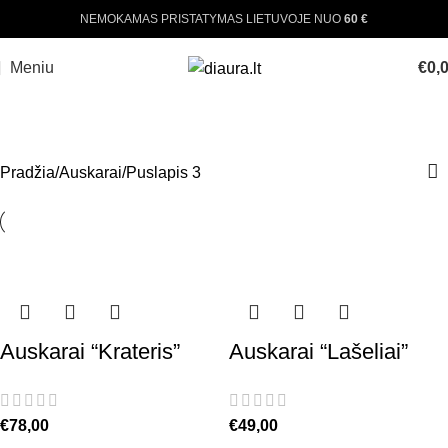
NEMOKAMAS PRISTATYMAS LIETUVOJE NUO
60 €
Meniu
€
0,
AUSKARAI
Pradžia
Auskarai
Puslapis 3
Auskarai “Krateris”
Auskarai “Lašeliai”
€
78,00
€
49,00