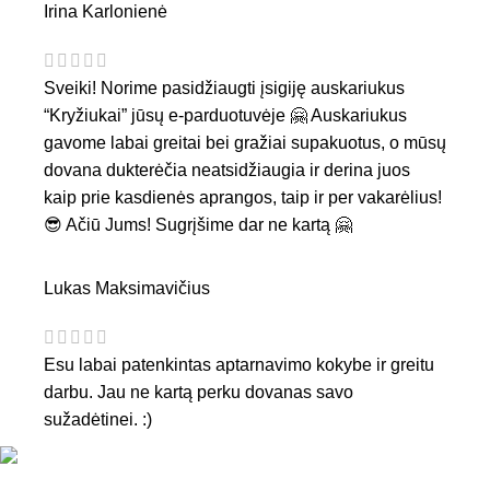
Irina Karlonienė
Sveiki! Norime pasidžiaugti įsigiję auskariukus
“Kryžiukai” jūsų e-parduotuvėje 🤗 Auskariukus
gavome labai greitai bei gražiai supakuotus, o mūsų
dovana dukterėčia neatsidžiaugia ir derina juos
kaip prie kasdienės aprangos, taip ir per vakarėlius!
😎 Ačiū Jums! Sugrįšime dar ne kartą 🤗
Lukas Maksimavičius
Esu labai patenkintas aptarnavimo kokybe ir greitu
darbu. Jau ne kartą perku dovanas savo
sužadėtinei. :)