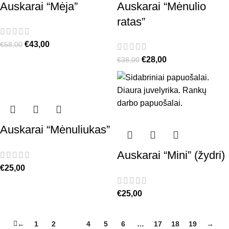
Auskarai “Mėja”
Auskarai “Mėnulio
ratas”
€
43,00
€
58,00
€
28,00
€
38,00
Auskarai “Mėnuliukas”
Auskarai “Mini” (žydri)
€
25,00
€
25,00
←
1
2
3
4
5
6
…
17
18
19
→