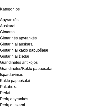
Kategorijos
Apyrankės
Auskarai
Gintaras
Gintarinės apyrankės
Gintariniai auskarai
Gintariniai kaklo papuošalai
Gintariniai žiedai
Grandinėlės ant kojos
Grandinėlės\Kaklo papuošalai
Išpardavimas
Kaklo papuošalai
Pakabukai
Perlai
Perlų apyrankės
Perlų auskarai