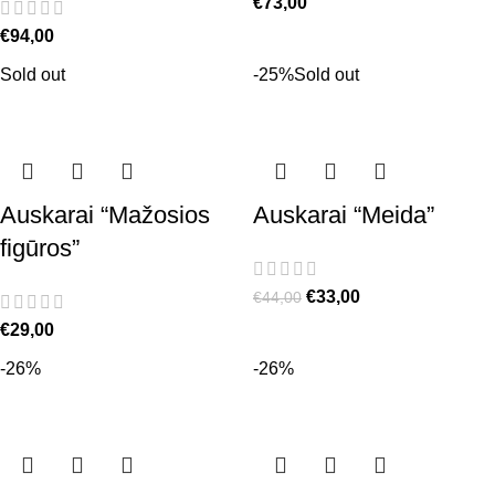
€
73,00
€
94,00
Sold out
-25%
Sold out
Auskarai “Mažosios
Auskarai “Meida”
figūros”
€
33,00
€
44,00
€
29,00
-26%
-26%