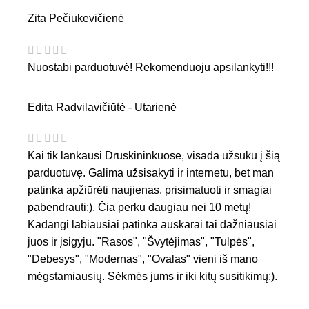
Zita Pečiukevičienė
Nuostabi parduotuvė! Rekomenduoju apsilankyti!!!
Edita Radvilavičiūtė - Utarienė
Kai tik lankausi Druskininkuose, visada užsuku į šią
parduotuvę. Galima užsisakyti ir internetu, bet man
patinka apžiūrėti naujienas, prisimatuoti ir smagiai
pabendrauti:). Čia perku daugiau nei 10 metų!
Kadangi labiausiai patinka auskarai tai dažniausiai
juos ir įsigyju. "Rasos", "Švytėjimas", "Tulpės",
"Debesys", "Modernas", "Ovalas" vieni iš mano
mėgstamiausių. Sėkmės jums ir iki kitų susitikimų:).