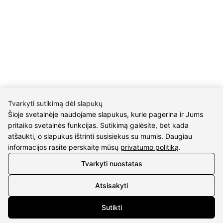
Pristatymas
Grąžinimo taisyklės
Pirkimo taisyklės
Privatumo politika
Sutarties atsisakymas
INFORMACIJA
Tvarkyti sutikimą dėl slapukų
Apie mus
Šioje svetainėje naudojame slapukus, kurie pagerina ir Jums
Susipažink su kūrėjais
pritaiko svetainės funkcijas. Sutikimą galėsite, bet kada
Kontaktai
atšaukti, o slapukus ištrinti susisiekus su mumis. Daugiau
informacijos rasite perskaitę mūsų
privatumo politiką
.
2026 © visos teisės saugomos | Eidvina, UAB
Tvarkyti nuostatas
Atsisakyti
Sutikti