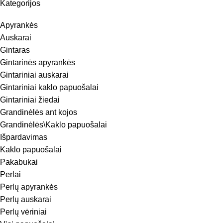
Kategorijos
Apyrankės
Auskarai
Gintaras
Gintarinės apyrankės
Gintariniai auskarai
Gintariniai kaklo papuošalai
Gintariniai žiedai
Grandinėlės ant kojos
Grandinėlės\Kaklo papuošalai
Išpardavimas
Kaklo papuošalai
Pakabukai
Perlai
Perlų apyrankės
Perlų auskarai
Perlų vėriniai