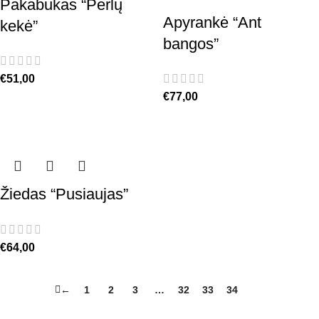
Pakabukas “Perlų
Apyrankė “Ant
kekė”
bangos”
€
51,00
€
77,00
Žiedas “Pusiaujas”
€
64,00
←
1
2
3
…
32
33
34
35