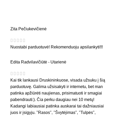
Zita Pečiukevičienė
Nuostabi parduotuvė! Rekomenduoju apsilankyti!!!
Edita Radvilavičiūtė - Utarienė
Kai tik lankausi Druskininkuose, visada užsuku į šią
parduotuvę. Galima užsisakyti ir internetu, bet man
patinka apžiūrėti naujienas, prisimatuoti ir smagiai
pabendrauti:). Čia perku daugiau nei 10 metų!
Kadangi labiausiai patinka auskarai tai dažniausiai
juos ir įsigyju. "Rasos", "Švytėjimas", "Tulpės",