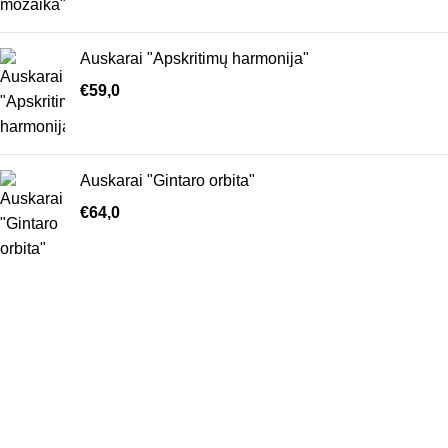
Auskarai "Apskritimų harmonija"
€
59,0
Auskarai "Gintaro orbita"
€
64,0