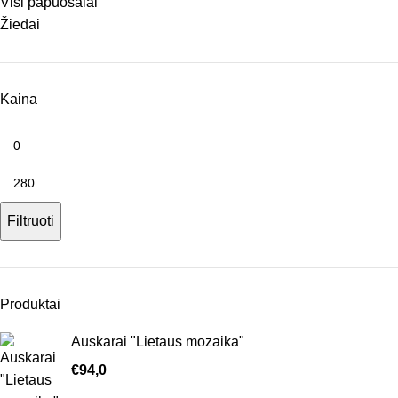
Visi papuošalai
Žiedai
Kaina
Filtruoti
Produktai
Auskarai "Lietaus mozaika"
€
94,0