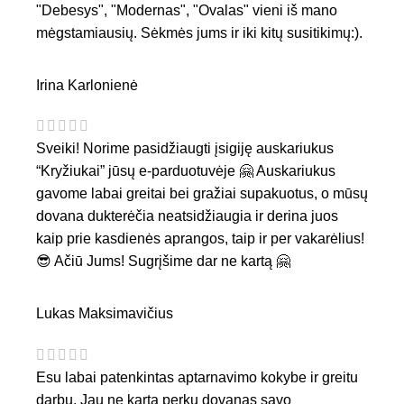
"Debesys", "Modernas", "Ovalas" vieni iš mano
mėgstamiausių. Sėkmės jums ir iki kitų susitikimų:).
Irina Karlonienė
Sveiki! Norime pasidžiaugti įsigiję auskariukus
“Kryžiukai” jūsų e-parduotuvėje 🤗 Auskariukus
gavome labai greitai bei gražiai supakuotus, o mūsų
dovana dukterėčia neatsidžiaugia ir derina juos
kaip prie kasdienės aprangos, taip ir per vakarėlius!
😎 Ačiū Jums! Sugrįšime dar ne kartą 🤗
Lukas Maksimavičius
Esu labai patenkintas aptarnavimo kokybe ir greitu
darbu. Jau ne kartą perku dovanas savo