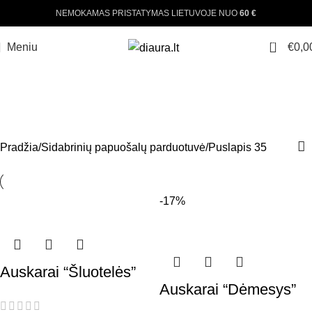
NEMOKAMAS PRISTATYMAS LIETUVOJE NUO
60 €
0
Meniu
€
0,0
SIDABRINIŲ PAPUOŠALŲ
PARDUOTUVĖ
Pradžia
Sidabrinių papuošalų parduotuvė
Puslapis 35
-17%
Auskarai “Šluotelės”
Auskarai “Dėmesys”