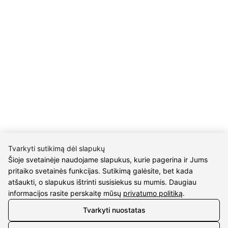
Įm.kodas 304176340
Gailiūnų g. 45, Druskininkai
INFORMACIJA
Pristatymas
Grąžinimo taisyklės
Pirkimo taisyklės
Privatumo politika
Sutarties atsisakymas
INFORMACIJA
Tvarkyti sutikimą dėl slapukų
Apie mus
Šioje svetainėje naudojame slapukus, kurie pagerina ir Jums
Susipažink su kūrėjais
pritaiko svetainės funkcijas. Sutikimą galėsite, bet kada
Kontaktai
atšaukti, o slapukus ištrinti susisiekus su mumis. Daugiau
informacijos rasite perskaitę mūsų
privatumo politiką
.
2026 © visos teisės saugomos | Eidvina, UAB
Tvarkyti nuostatas