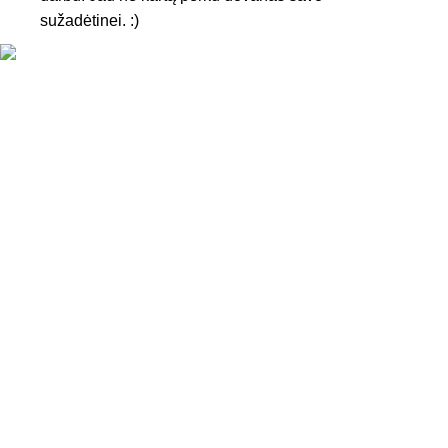
sužadėtinei. :)
KONTAKTAI
Tel. nr.:
+37061588580
El. paštas:
info@diaura.lt
M.K.Čiurlionio g. 50
P/C Aidas “Diaura” Druskininkai
REKVIZITAI
UAB Eidvina