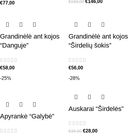
€
146,00
€
194,00
€
77,00
Grandinėlė ant kojos
Grandinėlė ant kojos
“Danguje”
“Širdelių šokis”
€
58,00
€
56,00
-25%
-28%
Auskarai “Širdelės”
Apyrankė “Galybė”
€
28,00
€
39,00