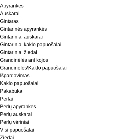
Apyrankės
Auskarai
Gintaras
Gintarinės apyrankės
Gintariniai auskarai
Gintariniai kaklo papuošalai
Gintariniai žiedai
Grandinėlės ant kojos
Grandinėlės\Kaklo papuošalai
Išpardavimas
Kaklo papuošalai
Pakabukai
Perlai
Perlų apyrankės
Perlų auskarai
Perlų vėriniai
Visi papuošalai
Žiedai