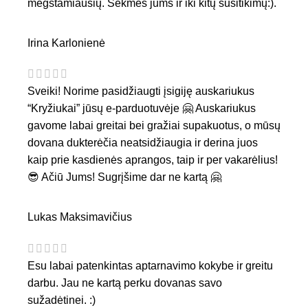
mėgstamiausių. Sėkmės jums ir iki kitų susitikimų:).
Irina Karlonienė
Sveiki! Norime pasidžiaugti įsigiję auskariukus
“Kryžiukai” jūsų e-parduotuvėje 🤗 Auskariukus
gavome labai greitai bei gražiai supakuotus, o mūsų
dovana dukterėčia neatsidžiaugia ir derina juos
kaip prie kasdienės aprangos, taip ir per vakarėlius!
😎 Ačiū Jums! Sugrįšime dar ne kartą 🤗
Lukas Maksimavičius
Esu labai patenkintas aptarnavimo kokybe ir greitu
darbu. Jau ne kartą perku dovanas savo
sužadėtinei. :)