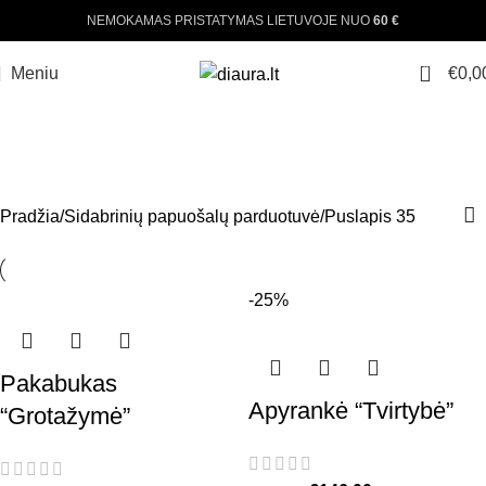
NEMOKAMAS PRISTATYMAS LIETUVOJE NUO
60 €
0
Meniu
€
0,0
SIDABRINIŲ PAPUOŠALŲ
PARDUOTUVĖ
Pradžia
Sidabrinių papuošalų parduotuvė
Puslapis 35
-25%
Pakabukas
Apyrankė “Tvirtybė”
“Grotažymė”