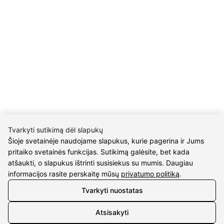
Gailiūnų g. 45, Druskininkai
INFORMACIJA
Pristatymas
Grąžinimo taisyklės
Pirkimo taisyklės
Privatumo politika
Sutarties atsisakymas
INFORMACIJA
Tvarkyti sutikimą dėl slapukų
Apie mus
Šioje svetainėje naudojame slapukus, kurie pagerina ir Jums
Susipažink su kūrėjais
pritaiko svetainės funkcijas. Sutikimą galėsite, bet kada
Kontaktai
atšaukti, o slapukus ištrinti susisiekus su mumis. Daugiau
informacijos rasite perskaitę mūsų
privatumo politiką
.
2026 © visos teisės saugomos | Eidvina, UAB
Tvarkyti nuostatas
Atsisakyti