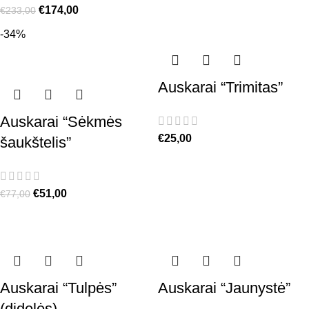
€
174,00
€
233,00
-34%
Auskarai “Trimitas”
Auskarai “Sėkmės
€
25,00
šaukštelis”
€
51,00
€
77,00
Auskarai “Tulpės”
Auskarai “Jaunystė”
(didelės)