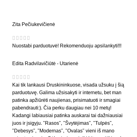
Zita Pečiukevičienė
Nuostabi parduotuvė! Rekomenduoju apsilankyti!!!
Edita Radvilavičiūtė - Utarienė
Kai tik lankausi Druskininkuose, visada užsuku į šią
parduotuvę. Galima užsisakyti ir internetu, bet man
patinka apžiūrėti naujienas, prisimatuoti ir smagiai
pabendrauti:). Čia perku daugiau nei 10 metų!
Kadangi labiausiai patinka auskarai tai dažniausiai
juos ir įsigyju. "Rasos", "Švytėjimas", "Tulpės",
"Debesys", "Modernas", "Ovalas" vieni iš mano